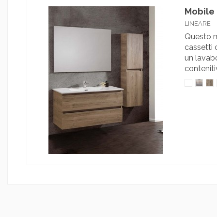
Mobile 
LINEARE
Questo m
cassetti 
un lavabo
contenitiv