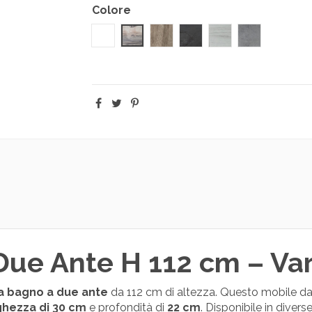
Colore
Bianco
Bengala
Sherwood
Ossido
Signal
Cemento
ue Ante H 112 cm – Vari
a bagno a due ante
da 112 cm di altezza. Questo mobile da
ghezza di 30 cm
e profondità di
22 cm
. Disponibile in divers