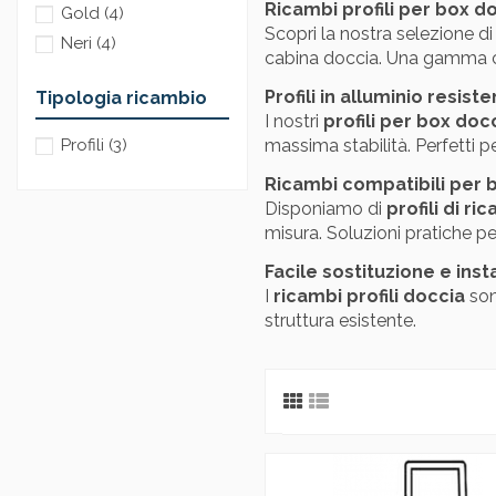
Ricambi profili per box d
Gold
(4)
Scopri la nostra selezione d
Neri
(4)
cabina doccia. Una gamma com
Profili in alluminio resiste
Tipologia ricambio
I nostri
profili per box doc
massima stabilità. Perfetti p
Profili
(3)
Ricambi compatibili per 
Disponiamo di
profili di r
misura. Soluzioni pratiche pe
Facile sostituzione e inst
I
ricambi profili doccia
son
struttura esistente.