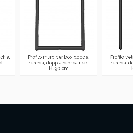
chia,
Profilo muro per box doccia,
Profilo ve
mt
nicchia, doppia nicchia nero
nicchia, d
H190 cm
i