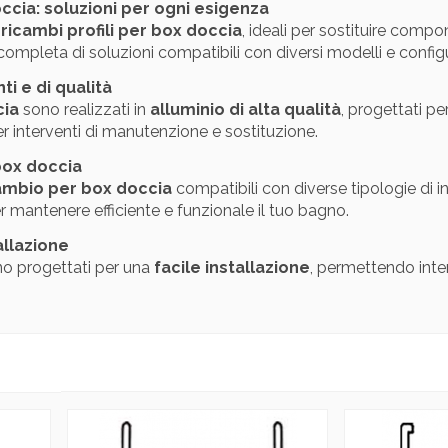
occia: soluzioni per ogni esigenza
i
ricambi profili per box doccia
, ideali per sostituire compon
pleta di soluzioni compatibili con diversi modelli e configu
nti e di qualità
cia
sono realizzati in
alluminio di alta qualità
, progettati pe
er interventi di manutenzione e sostituzione.
box doccia
icambio per box doccia
compatibili con diverse tipologie di in
r mantenere efficiente e funzionale il tuo bagno.
allazione
o progettati per una
facile installazione
, permettendo inte