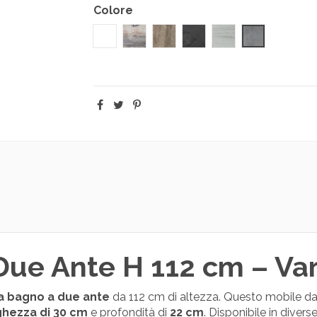
Colore
Bianco
Bengala
Sherwood
Ossido
Signal
Cemento
ue Ante H 112 cm – Vari
a bagno a due ante
da 112 cm di altezza. Questo mobile da
ghezza di 30 cm
e profondità di
22 cm
. Disponibile in divers