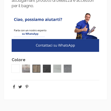
asciugamani, prodotti di bellezza e accessori
per il bagno.
Colore
Bianco
Bengala
Sherwood
Ossido
Signal
Cemento