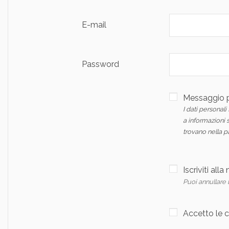
E-mail
Password
Messaggio pe
I dati personal
a informazioni s
trovano nella pa
Iscriviti all
Puoi annullare l
Accetto le c